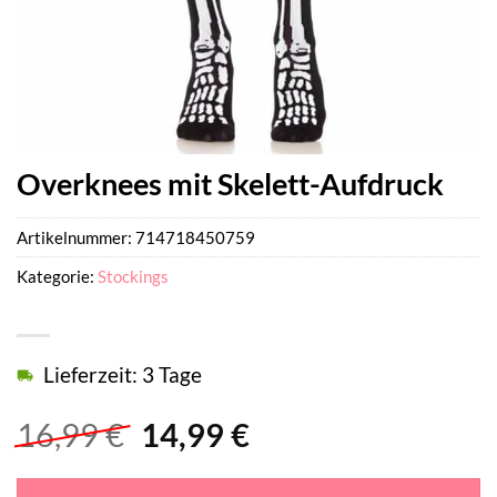
Overknees mit Skelett-Aufdruck
Artikelnummer:
714718450759
Kategorie:
Stockings
Lieferzeit: 3 Tage
Ursprünglicher
Aktueller
16,99
€
14,99
€
Preis
Preis
war:
ist: