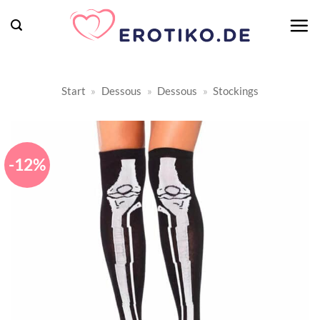
Zum
Inhalt
springen
Start
»
Dessous
»
Dessous
»
Stockings
-12%