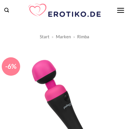
Zum
Inhalt
springen
Start
»
Marken
»
Rimba
-6%