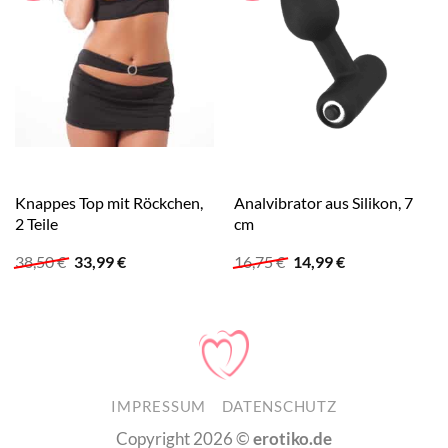
Knappes Top mit Röckchen,
Analvibrator aus Silikon, 7
2 Teile
cm
Ursprünglicher
Aktueller
Ursprünglicher
Aktueller
38,50
€
33,99
€
16,75
€
14,99
€
Preis
Preis
Preis
Preis
war:
ist:
war:
ist:
38,50 €
33,99 €.
16,75 €
14,99 €.
IMPRESSUM
DATENSCHUTZ
Copyright 2026 ©
erotiko.de