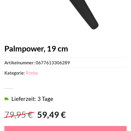
Palmpower, 19 cm
Artikelnummer:
0677613306289
Kategorie:
Rimba
Lieferzeit: 3 Tage
Ursprünglicher
Aktueller
79,95
€
59,49
€
Preis
Preis
war:
ist: