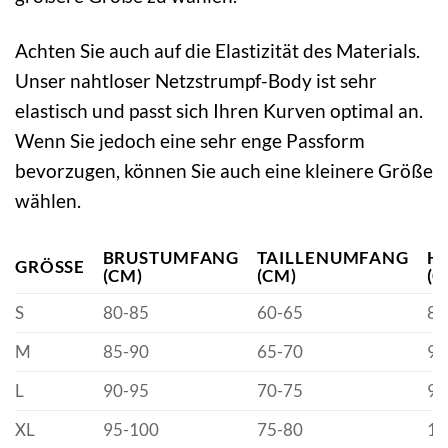
Achten Sie auch auf die Elastizität des Materials.
Unser nahtloser Netzstrumpf-Body ist sehr
elastisch und passt sich Ihren Kurven optimal an.
Wenn Sie jedoch eine sehr enge Passform
bevorzugen, können Sie auch eine kleinere Größe
wählen.
BRUSTUMFANG
TAILLENUMFANG
H
GRÖSSE
(CM)
(CM)
(C
S
80-85
60-65
85
M
85-90
65-70
90
L
90-95
70-75
95
XL
95-100
75-80
10