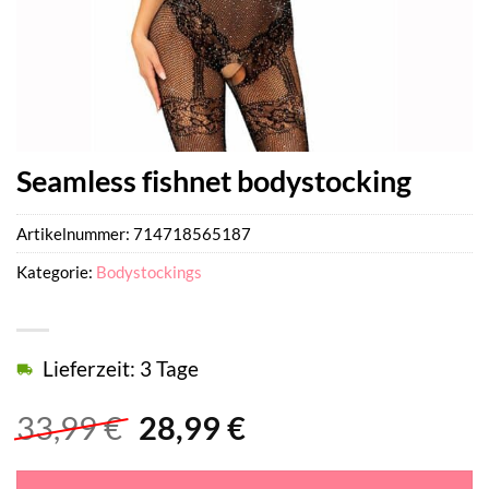
Seamless fishnet bodystocking
Artikelnummer:
714718565187
Kategorie:
Bodystockings
Lieferzeit: 3 Tage
Ursprünglicher
Aktueller
33,99
€
28,99
€
Preis
Preis
war:
ist: