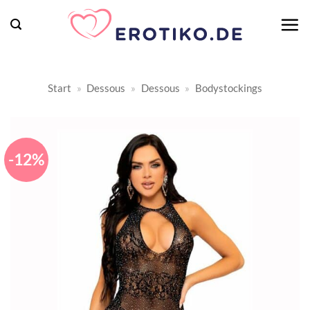
Zum
Inhalt
springen
Start
»
Dessous
»
Dessous
»
Bodystockings
-12%