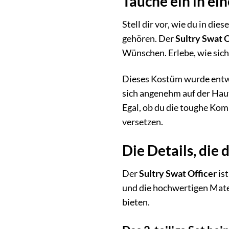
Tauche ein in ei
Stell dir vor, wie du in d
gehören. Der
Sultry Swat O
Wünschen. Erlebe, wie sich
Dieses Kostüm wurde entwo
sich angenehm auf der Haut
Egal, ob du die toughe Kom
versetzen.
Die Details, die
Der
Sultry Swat Officer
ist
und die hochwertigen Mater
bieten.