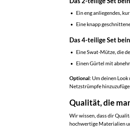
Das 2-teilige Set bei
Ein eng anliegendes, kur
Eine knapp geschnittene
Das 4-teilige Set bei
Eine Swat-Mütze, die dei
Einen Gürtel mit abnehm
Optional
: Um deinen Look 
Netzstrümpfe hinzuzufügen
Qualität, die ma
Wir wissen, dass dir Qualit
hochwertige Materialien un