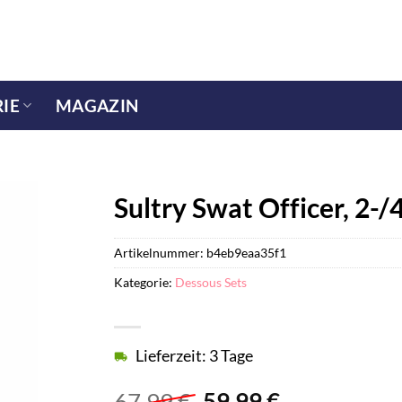
IE
MAGAZIN
Sultry Swat Officer, 2-/4
Artikelnummer:
b4eb9eaa35f1
Kategorie:
Dessous Sets
Lieferzeit: 3 Tage
Ursprünglicher
Aktueller
67,99
€
59,99
€