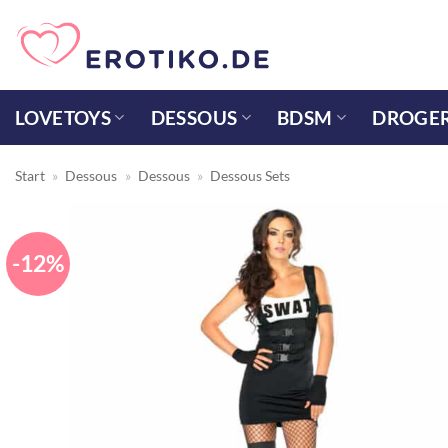
Zum
Inhalt
springen
LOVETOYS
DESSOUS
BDSM
DROGER
Start
»
Dessous
»
Dessous
»
Dessous Sets
-12%