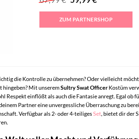
Preis
Preis
war:
ist:
ZUM PARTNERSHOP
67,99 €
59,99 €.
ichtig die Kontrolle zu übernehmen? Oder vielleicht möchte
eit hingeben? Mit unserem
Sultry Swat Officer
Kostüm verwa
l Respekt einflößt als auch die Fantasie anregt. Egal ob f
 deinem Partner eine unvergessliche Überraschung zu berei
chaft. Verfügbar als 2- oder 4-teiliges
Set
, bietet dir der 
ren.