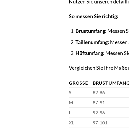
Nutzen Sie unseren detaill
So messen Sie richtig:
Brustumfang:
Messen Sie
Taillenumfang:
Messen Si
Hüftumfang:
Messen Sie 
Vergleichen Sie Ihre Maße 
GRÖSSE
BRUSTUMFANG
S
82-86
M
87-91
L
92-96
XL
97-101