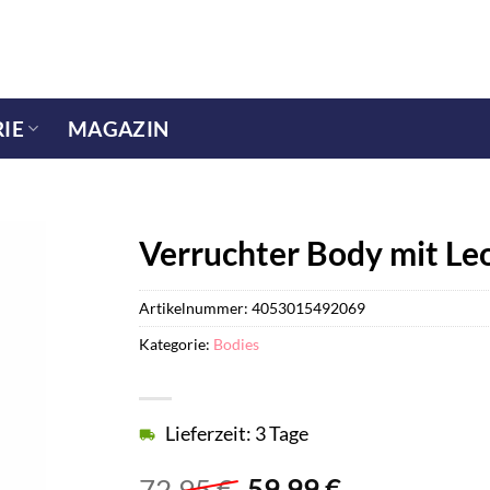
IE
MAGAZIN
Verruchter Body mit Le
Artikelnummer:
4053015492069
Kategorie:
Bodies
Lieferzeit: 3 Tage
Ursprünglicher
Aktueller
72,95
€
59,99
€