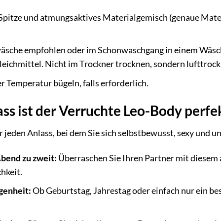
pitze und atmungsaktives Materialgemisch (genaue Mate
sche empfohlen oder im Schonwaschgang in einem Wäsche
leichmittel. Nicht im Trockner trocknen, sondern lufttrock
r Temperatur bügeln, falls erforderlich.
ss ist der Verruchte Leo-Body perfe
ür jeden Anlass, bei dem Sie sich selbstbewusst, sexy und 
bend zu zweit:
Überraschen Sie Ihren Partner mit diesem 
hkeit.
genheit:
Ob Geburtstag, Jahrestag oder einfach nur ein be