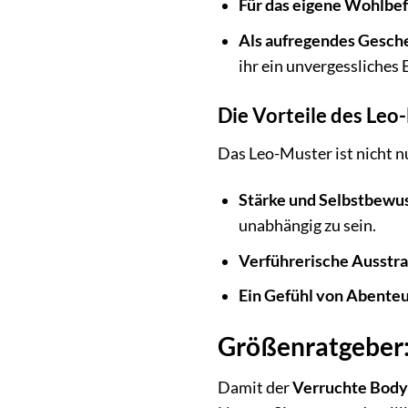
Für das eigene Wohlbef
Als aufregendes Gesch
ihr ein unvergessliches 
Die Vorteile des Leo
Das Leo-Muster ist nicht n
Stärke und Selbstbewus
unabhängig zu sein.
Verführerische Ausstra
Ein Gefühl von Abenteu
Größenratgeber: 
Damit der
Verruchte Body