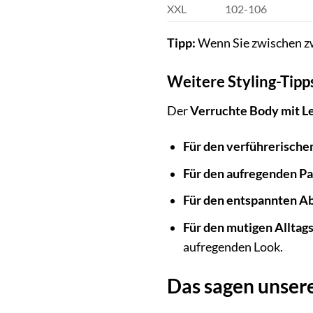
XXL
102-106
Tipp:
Wenn Sie zwischen zw
Weitere Styling-Tipp
Der
Verruchte Body mit L
Für den verführerische
Für den aufregenden Pa
Für den entspannten A
Für den mutigen Alltag
aufregenden Look.
Das sagen unser