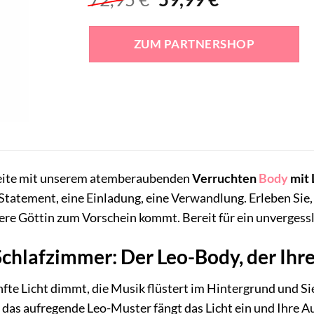
Preis
Preis
war:
ist:
ZUM PARTNERSHOP
72,95 €
59,99 €.
 Seite mit unserem atemberaubenden
Verruchten
Body
mit 
n Statement, eine Einladung, eine Verwandlung. Erleben Sie
nere Göttin zum Vorschein kommt. Bereit für ein unvergessl
Schlafzimmer: Der Leo-Body, der Ihre
anfte Licht dimmt, die Musik flüstert im Hintergrund und Si
, das aufregende Leo-Muster fängt das Licht ein und Ihre 