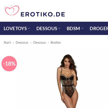
Zum
Inhalt
springen
LOVETOYS
DESSOUS
BDSM
DROGER
Start
»
Dessous
»
Dessous
»
Bodies
-18%