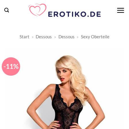
Zum
Inhalt
springen
Start
»
Dessous
»
Dessous
»
Sexy Oberteile
-11%