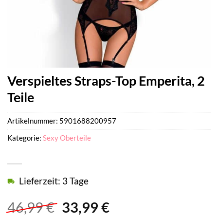
Verspieltes Straps-Top Emperita, 2
Teile
Artikelnummer:
5901688200957
Kategorie:
Sexy Oberteile
Lieferzeit: 3 Tage
Ursprünglicher
Aktueller
46,99
€
33,99
€