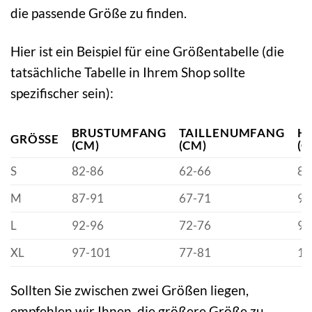
die passende Größe zu finden.
Hier ist ein Beispiel für eine Größentabelle (die
tatsächliche Tabelle in Ihrem Shop sollte
spezifischer sein):
BRUSTUMFANG
TAILLENUMFANG
H
GRÖSSE
(CM)
(CM)
(C
S
82-86
62-66
88
M
87-91
67-71
93
L
92-96
72-76
98
XL
97-101
77-81
10
Sollten Sie zwischen zwei Größen liegen,
empfehlen wir Ihnen, die größere Größe zu