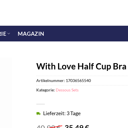
IE
MAGAZIN
With Love Half Cup Bra S
Artikelnummer:
17036565540
Kategorie:
Dessous Sets
Lieferzeit: 3 Tage
Ursprünglicher
Aktueller
40,99
€
35,49
€