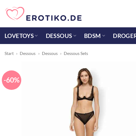
Zum
Inhalt
springen
LOVETOYS
DESSOUS
BDSM
DROGER
Start
»
Dessous
»
Dessous
»
Dessous Sets
-60%