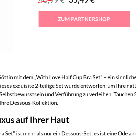
Preis
Preis
war:
ist:
ZUM PARTNERSHOP
40,99 €
35,49 €.
 Göttin mit dem „With Love Half Cup Bra Set“ – ein sinnli
ieses exquisite 2-teilige Set wurde entworfen, um Ihre na
n Selbstbewusstsein und Verführung zu verleihen. Tauchen S
Ihre Dessous-Kollektion.
xus auf Ihrer Haut
 Set“ ist mehr als nur ein Dessous-Set; es ist eine Ode an 