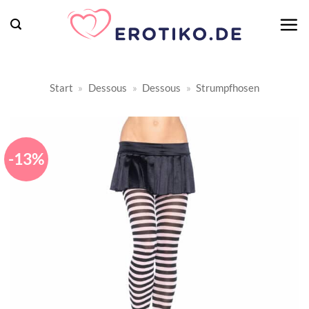
Zum
Inhalt
springen
Start
»
Dessous
»
Dessous
»
Strumpfhosen
-13%