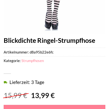
Blickdichte Ringel-Strumpfhose
Artikelnummer:
d8a95b22e6fc
Kategorie:
Strumpfhosen
Lieferzeit: 3 Tage
Ursprünglicher
Aktueller
15,99
€
13,99
€
Preis
Preis
war:
ist: