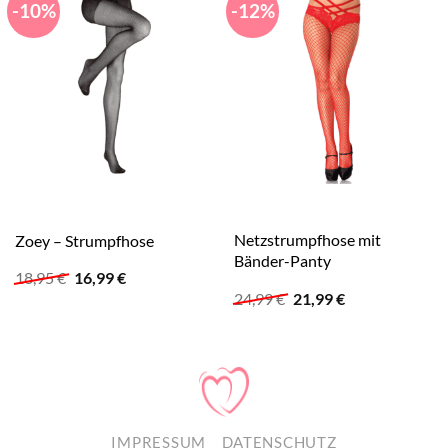
-10%
-12%
Netzstrumpfhose mit
Zoey – Strumpfhose
Bänder-Panty
Ursprünglicher
Aktueller
18,95
€
16,99
€
Preis
Preis
Ursprünglicher
Aktueller
24,99
€
21,99
€
war:
ist:
Preis
Preis
18,95 €
16,99 €.
war:
ist:
24,99 €
21,99 €.
IMPRESSUM
DATENSCHUTZ