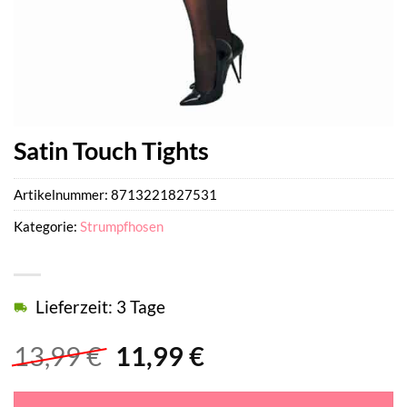
Satin Touch Tights
Artikelnummer:
8713221827531
Kategorie:
Strumpfhosen
Lieferzeit: 3 Tage
Ursprünglicher
Aktueller
13,99
€
11,99
€
Preis
Preis
war:
ist: