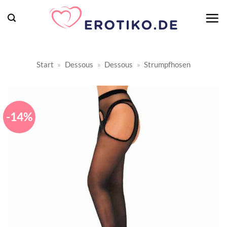
Zum
Inhalt
springen
Start
»
Dessous
»
Dessous
»
Strumpfhosen
-14%