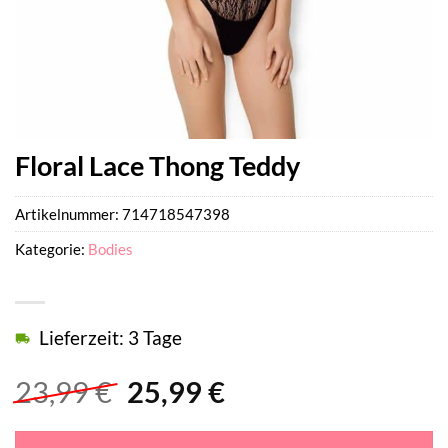
Floral Lace Thong Teddy
Artikelnummer:
714718547398
Kategorie:
Bodies
Lieferzeit: 3 Tage
Ursprünglicher
Aktueller
23,99
€
25,99
€
Preis
Preis
war:
ist: