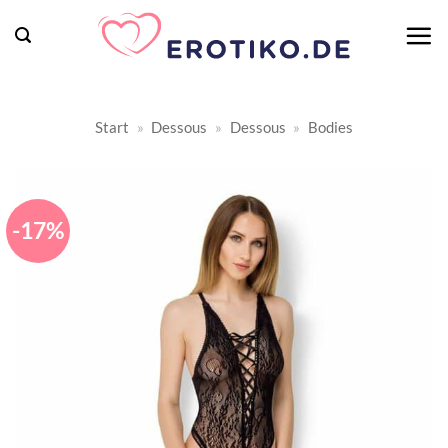
Zum
Inhalt
springen
Start
»
Dessous
»
Dessous
»
Bodies
-17%