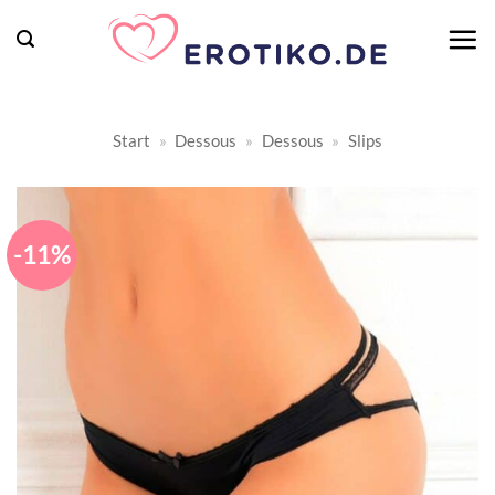
Zum
Inhalt
springen
Start
»
Dessous
»
Dessous
»
Slips
-11%