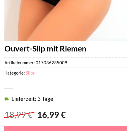
Ouvert-Slip mit Riemen
Artikelnummer:
017036235009
Kategorie:
Slips
Lieferzeit: 3 Tage
Ursprünglicher
Aktueller
18,99
€
16,99
€
Preis
Preis
war:
ist: