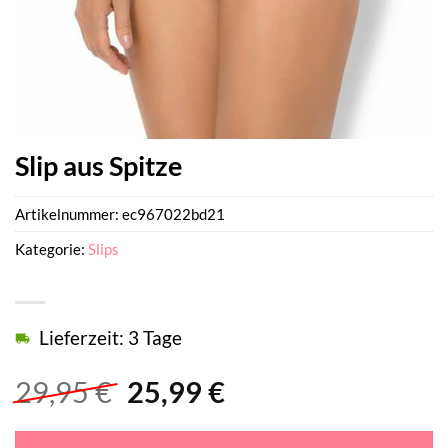
Slip aus Spitze
Artikelnummer:
ec967022bd21
Kategorie:
Slips
Lieferzeit: 3 Tage
Ursprünglicher
Aktueller
29,95
€
25,99
€
Preis
Preis
war:
ist: