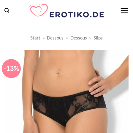
Zum
Inhalt
springen
Start
»
Dessous
»
Dessous
»
Slips
-13%