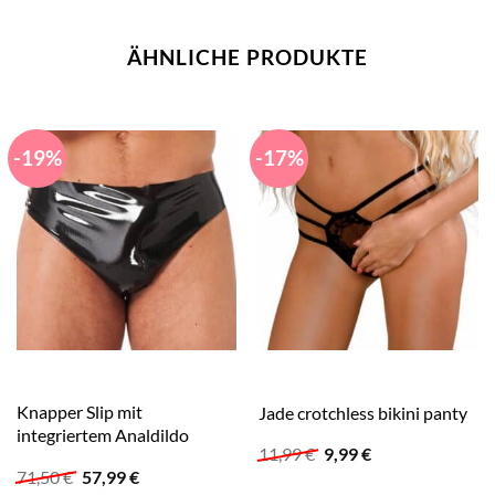
ÄHNLICHE PRODUKTE
-19%
-17%
Knapper Slip mit
Jade crotchless bikini panty
integriertem Analdildo
Ursprünglicher
Aktueller
11,99
€
9,99
€
Preis
Preis
Ursprünglicher
Aktueller
71,50
€
57,99
€
war:
ist:
Preis
Preis