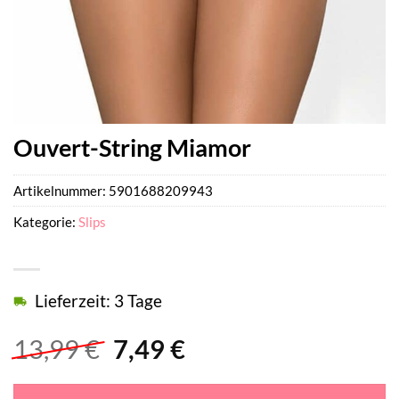
Ouvert-String Miamor
Artikelnummer:
5901688209943
Kategorie:
Slips
Lieferzeit: 3 Tage
Ursprünglicher
Aktueller
13,99
€
7,49
€
Preis
Preis
war:
ist: