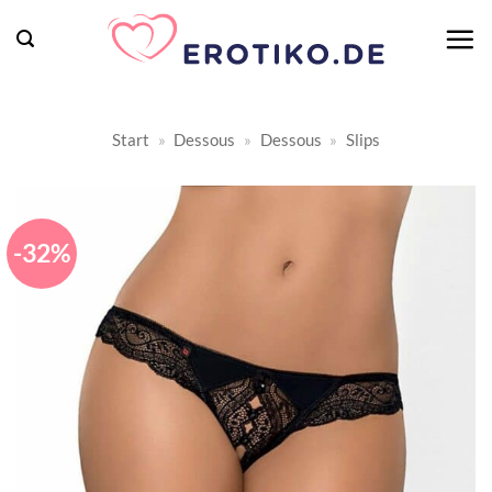
Zum
Inhalt
springen
Start
»
Dessous
»
Dessous
»
Slips
-32%