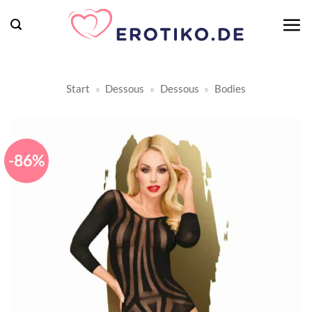
Zum
Inhalt
springen
Start
»
Dessous
»
Dessous
»
Bodies
-86%