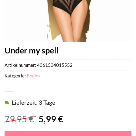
Under my spell
Artikelnummer:
4061504015552
Kategorie:
Bodies
Lieferzeit: 3 Tage
Ursprünglicher
Aktueller
79,95
€
5,99
€
Preis
Preis
war:
ist: