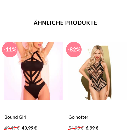
ÄHNLICHE PRODUKTE
-11%
-82%
Bound Girl
Go hotter
Ursprünglicher
Aktueller
Ursprünglicher
Aktueller
49,49
€
43,99
€
54,95
€
6,99
€