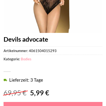
Devils advocate
Artikelnummer:
4061504015293
Kategorie:
Bodies
Lieferzeit: 3 Tage
Ursprünglicher
Aktueller
69,95
€
5,99
€
Preis
Preis
war:
ist: