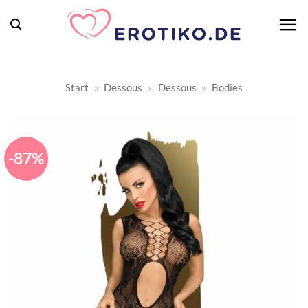
Zum
Inhalt
springen
Start
»
Dessous
»
Dessous
»
Bodies
-87%